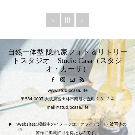



自然一体型 隠れ家フォト＆リトリー
トスタジオ Studio Casa（スタジ
オ・カーザ）
www.studiocasa.life
〒584-0007 大阪府富田林市南旭ヶ丘町２３−３４
mail@studiocasa.life
▶︎ 当websiteに掲載中のイメージは、クライアント・被写体の
皆様に掲載許可を得たものです。