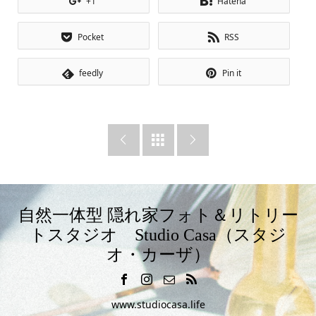
+1
Hatena
Pocket
RSS
feedly
Pin it



自然一体型 隠れ家フォト＆リトリー
トスタジオ Studio Casa（スタジ
オ・カーザ）
www.studiocasa.life