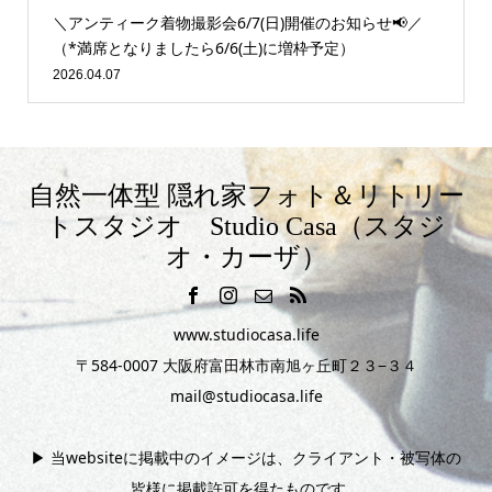
＼アンティーク着物撮影会6/7(日)開催のお知らせ📢／
（*満席となりましたら6/6(土)に増枠予定）
2026.04.07
自然一体型 隠れ家フォト＆リトリー
トスタジオ Studio Casa（スタジ
オ・カーザ）
www.studiocasa.life
〒584-0007 大阪府富田林市南旭ヶ丘町２３−３４
mail@studiocasa.life
▶︎ 当websiteに掲載中のイメージは、クライアント・被写体の
皆様に掲載許可を得たものです。